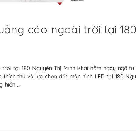
ảng cáo ngoài trời tại 18
eting
,
Quảng cáo màn hình LED ngoài trời
,
Quảng cáo ngoài 
trời tại 180 Nguyễn Thị Minh Khai nằm ngay ngã tư
thích thú và lựa chọn đặt màn hình LED tại 180 Nguyễ
ng hiển …