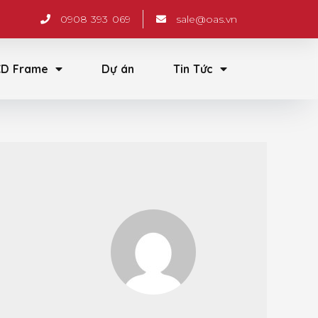
0908 393 069
sale@oas.vn
CD Frame
Dự án
Tin Tức