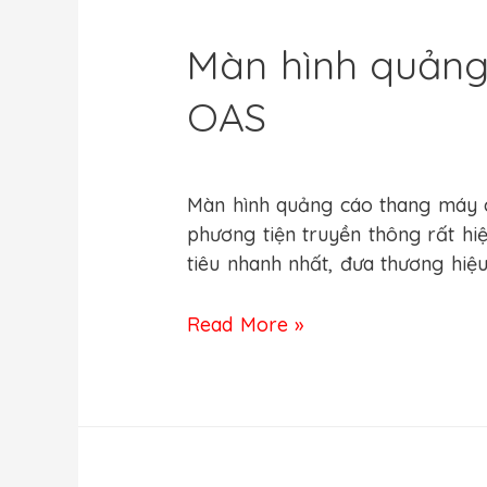
Màn hình quảng
OAS
Leave a Comment
/
Màn hình quản
Màn hình quảng cáo thang máy có
phương tiện truyền thông rất h
tiêu nhanh nhất, đưa thương hi
Read More »