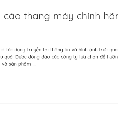
 cáo thang máy chính hãng
g cáo trong thang máy
,
Sản Phẩm
/ By
Pham Nghia
 tác dụng truyền tải thông tin và hình ảnh trực qua
iệu quả. Được đông đảo các công ty lựa chọn để hư
ệu và sản phẩm …