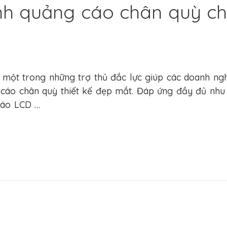
h quảng cáo chân quỳ chất
g cáo LCD chân quỳ
,
Sản Phẩm
/ By
Pham Nghia
 một trong những trợ thủ đắc lực giúp các doanh ng
 cáo chân quỳ thiết kế đẹp mắt. Đáp ứng đầy đủ nhu
cáo LCD …