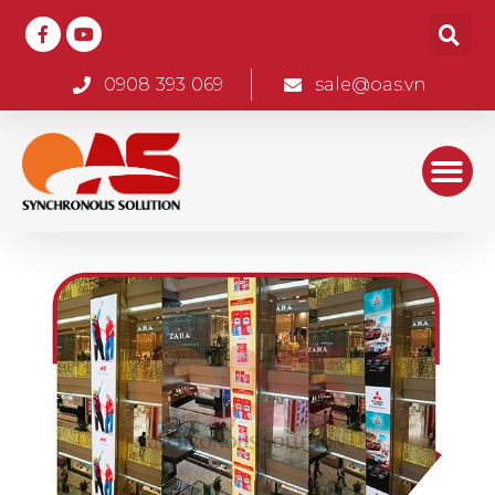
0908 393 069
sale@oas.vn