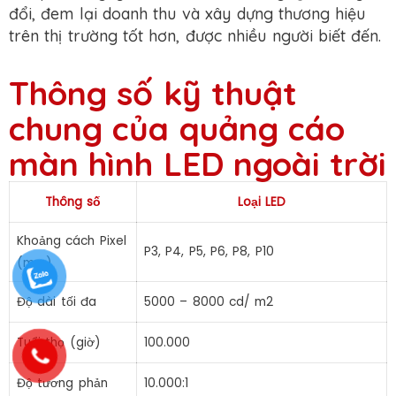
đổi, đem lại doanh thu và xây dựng thương hiệu
trên thị trường tốt hơn, được nhiều người biết đến.
Thông số kỹ thuật
chung của quảng cáo
màn hình LED ngoài trời
Thông số
Loại LED
Khoảng cách Pixel
P3, P4, P5, P6, P8, P10
(mm)
Độ dài tối đa
5000 – 8000 cd/ m2
Tuổi thọ (giờ)
100.000
Độ tương phản
10.000:1