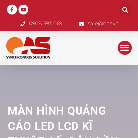
0908 393 069
sale@oas.vn
MÀN HÌNH QUẢNG
CÁO LED LCD KĨ