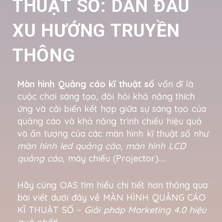
THUẬT SỐ: DẪN ĐẦU
XU HƯỚNG TRUYỀN
THÔNG
Màn hình Quảng cáo kĩ thuật số
vốn dĩ là
cuộc chơi sáng tạo, đòi hỏi khả năng thích
ứng và cải biến kết hợp giữa sự sáng tạo của
quảng cáo và khả năng trình chiếu hiệu quả
và ấn tượng của các màn hình kĩ thuật số như
màn hình led quảng cáo, màn hình LCD
quảng cáo
, máy chiếu (Projector)…
.
Hãy cùng OAS tìm hiểu chi tiết hơn thông qua
bài viết dưới đây về MÀN HÌNH QUẢNG CÁO
KĨ THUẬT SỐ –
Giải pháp Marketing 4.0 hiệu