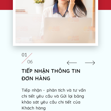
0
1
06
TIẾP NHẬN THÔNG TIN
ĐƠN HÀNG
Tiếp nhận - phân tích và tư vấn
chi tiết yêu cầu và Gửi lại bảng
khảo sát yêu cầu chi tiết của
Khách hàng