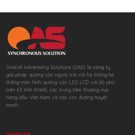
Overall Advertising Solutions (OAS) là công ty
giải pháp quảng cáo ngoài trời với hệ thống hệ
thống màn hình quảng cáo LED LCD với độ phủ
trên 63 tỉnh thành, các trung tâm thương mại
hàng đầu Việt Nam và các con đường huyết
mạch.
Homepage