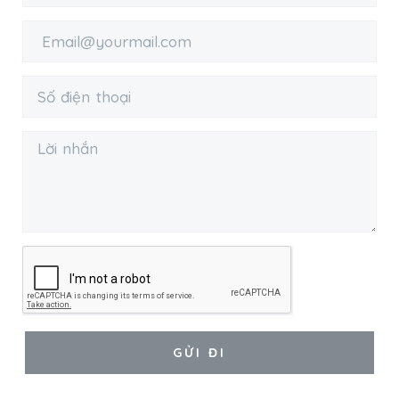
GỬI ĐI