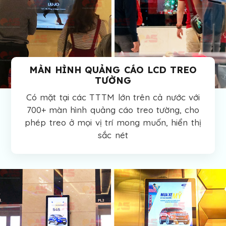
MÀN HÌNH QUẢNG CÁO LCD TREO
TƯỜNG
Có mặt tại các TTTM lớn trên cả nước với
700+ màn hình quảng cáo treo tường, cho
phép treo ở mọi vị trí mong muốn, hiển thị
sắc nét