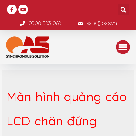
0908 393 069
sale@oas.vn
Màn hình quảng cáo
LCD chân đứng